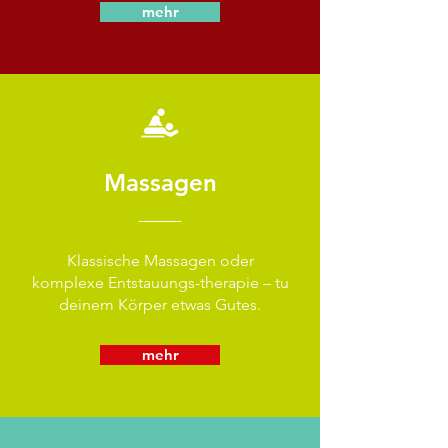
mehr
Massagen
Klassische Massagen oder
komplexe Entstauungs-therapie​​ – tu
deinem Körper etwas Gutes.
mehr