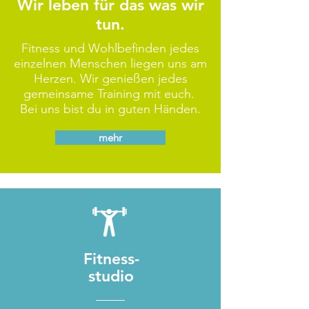
Wir leben für das was wir
tun.
Fitness und Wohlbefinden jedes
einzelnen Menschen liegen uns am
Herzen. Wir genießen jedes
gemeinsame Training mit euch.
Bei uns bist du in guten Händen.
mehr
Fitness-
studio