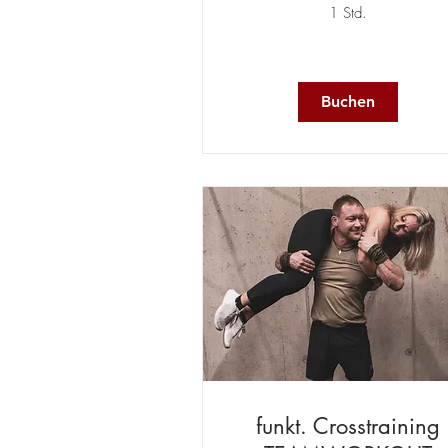
1 Std.
Buchen
funkt. Crosstraining