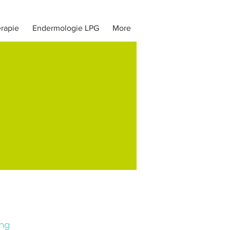
rapie
Endermologie LPG
More
E
ing