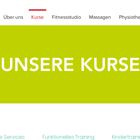
Über uns
Kurse
Fitnessstudio
Massagen
Physiothe
UNSERE KURS
le Services
Funktionelles Training
Kindertrain