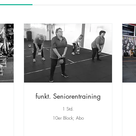
funkt. Seniorentraining
1 Std.
10er
10er Block; Abo
Block;
Abo